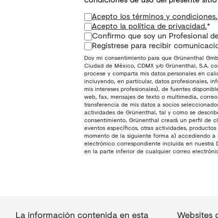
Acepto los términos y condiciones.
Acepto la política de privacidad.
*
Confirmo que soy un Profesional de
Regístrese para recibir comunicaci
Doy mi consentimiento para que Grünenthal GmbH,
Ciudad de México, CDMX y/o Grünenthal, S.A. con
procese y comparta mis datos personales en cali
incluyendo, en particular, datos profesionales, i
mis intereses profesionales), de fuentes disponib
web, fax, mensajes de texto o multimedia, correo
transferencia de mis datos a socios seleccionado
actividades de Grünenthal, tal y como se descri
consentimiento, Grünenthal creará un perfil de c
eventos específicos, otras actividades, productos
momento de la siguiente forma a) accediendo a m
electrónico correspondiente incluida en nuestra
en la parte inferior de cualquier correo electró
La información contenida en esta
Websites 