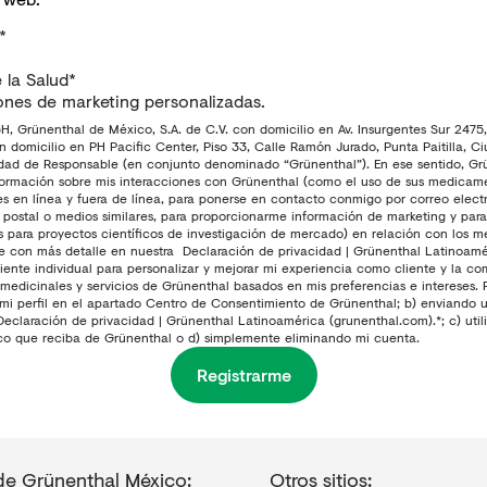
*
 la Salud*
ones de marketing personalizadas.
 Grünenthal de México, S.A. de C.V. con domicilio en Av. Insurgentes Sur 2475,
 domicilio en PH Pacific Center, Piso 33, Calle Ramón Jurado, Punta Paitilla, 
dad de Responsable (en conjunto denominado “Grünenthal”). En ese sentido, Grü
nformación sobre mis interacciones con Grünenthal (como el uso de sus medicament
les en línea y fuera de línea, para ponerse en contacto conmigo por correo elect
 postal o medios similares, para proporcionarme información de marketing y para 
s para proyectos científicos de investigación de mercado) en relación con los me
be con más detalle en nuestra
Declaración de privacidad | Grünenthal Latinoamé
liente individual para personalizar y mejorar mi experiencia como cliente y la
 medicinales y servicios de Grünenthal basados en mis preferencias e intereses.
i perfil en el apartado Centro de Consentimiento de Grünenthal; b) enviando un
Declaración de privacidad | Grünenthal Latinoamérica (grunenthal.com).
*; c) ut
nico que reciba de Grünenthal o d) simplemente eliminando mi cuenta.
Registrarme
de Grünenthal México:
Otros sitios: