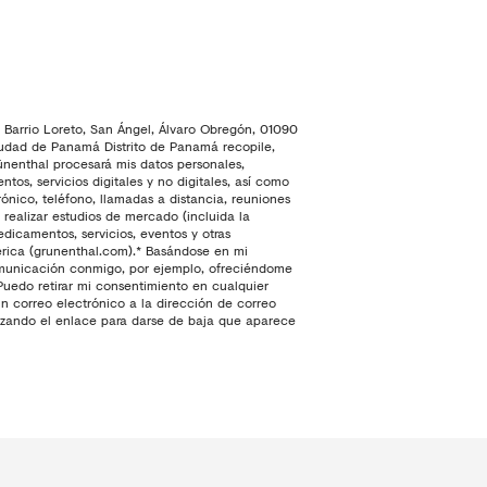
 Barrio Loreto, San Ángel, Álvaro Obregón, 01090
Ciudad de Panamá Distrito de Panamá recopile,
nenthal procesará mis datos personales,
os, servicios digitales y no digitales, así como
rónico, teléfono, llamadas a distancia, reuniones
realizar estudios de mercado (incluida la
dicamentos, servicios, eventos y otras
rica (grunenthal.com).
* Basándose en mi
 comunicación conmigo, por ejemplo, ofreciéndome
 Puedo retirar mi consentimiento en cualquier
 correo electrónico a la dirección de correo
ilizando el enlace para darse de baja que aparece