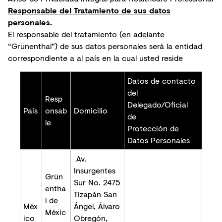
Responsable del Tratamiento de sus datos
personales.
El responsable del tratamiento (en adelante
“Grünenthal”) de sus datos personales será la entidad
correspondiente a al país en la cual usted reside
Datos de contacto
del
Resp
Delegado/Oficial
País
onsab
Domicilio
de
le
Protección de
Datos Personales
Av.
Insurgentes
Grün
Sur No. 2475
entha
Tizapán San
l de
Méx
Ángel, Álvaro
Méxic
ico
Obregón,