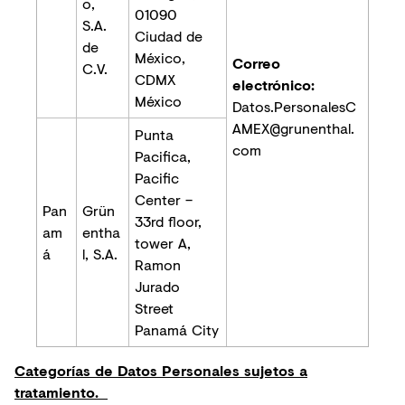
o,
01090
S.A.
Ciudad de
de
México,
Correo
C.V.
CDMX
electrónico:
México
Datos.PersonalesC
AMEX@grunenthal.
Punta
com
Pacifica,
Pacific
Center –
Pan
Grün
33rd floor,
am
entha
tower A,
á
l, S.A.
Ramon
Jurado
Street
Panamá City
Categorías de Datos Personales sujetos a
tratamiento.