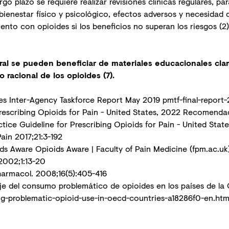
o plazo se requiere realizar revisiones clínicas regulares, par
, bienestar físico y psicológico, efectos adversos y necesidad 
ento con opioides si los beneficios no superan los riesgos (2
al se pueden beneficiar de materiales educacionales claro
 racional de los opioides (7).
s Inter-Agency Taskforce Report May 2019
pmtf-final-report
Prescribing Opioids for Pain - United States, 2022 Recomend
ctice Guideline for
Prescribing Opioids for Pain - United Sta
Pain 2017;21:3-192
ds Aware Opioids Aware | Faculty of Pain Medicine (fpm.ac.uk
 2002;1:13-20
harmacol. 2008;16(5):405-416
aje del consumo problemático de opioides en los países de 
ng-problematic-opioid-use-in-oecd-countries-a18286f0-en.htm