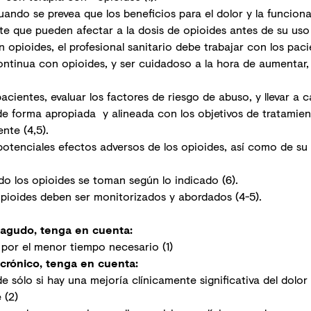
uando se prevea que los beneficios para el dolor y la funcional
nte que pueden afectar a la dosis de opioides antes de su uso
opioides, el profesional sanitario debe trabajar con los pacie
ontinua con opioides, y ser cuidadoso a la hora de aumentar, 
cientes, evaluar los factores de riesgo de abuso, y llevar a 
 de forma apropiada y alineada con los objetivos de tratamien
ente (4,5).
potenciales efectos adversos de los opioides, así como de su p
do los opioides se toman según lo indicado (6).
opioides deben ser monitorizados y abordados (4-5).
r agudo, tenga en cuenta:
r por el menor tiempo necesario (1)
r crónico, tenga en cuenta:
 sólo si hay una mejoría clínicamente significativa del dolor
 (2)