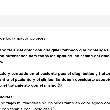
 de los fármacos opioides
 abordaje del dolor con cualquier fármaco que contenga 
n autorizados para todos los tipos de indicación del dolo
o.
zado y centrado en el paciente para el diagnóstico y tratam
 entre el paciente y el clínico. Se deben considerar aspec
ar el tratamiento con el mismo (1).
pioides:
abordajes multimodales no-opioides tanto en dolor agudo co
 con terapia con opioides (1).